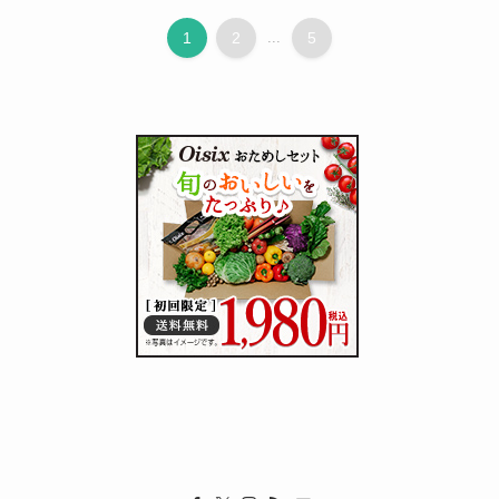
1
2
...
5