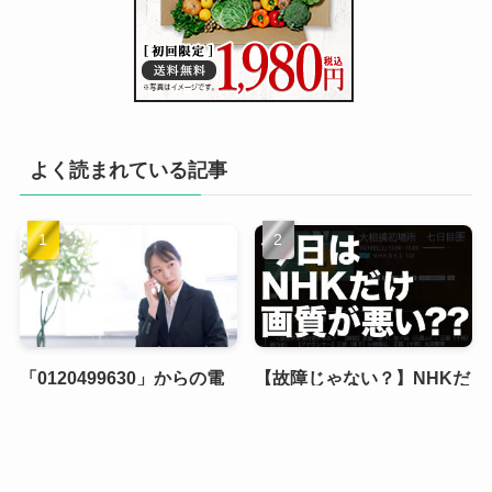
よく読まれている記事
「0120499630」からの電
【故障じゃない？】NHKだ
話は三井住友カードからの
け画質が悪いときは「マル
セールス電話でした。あら
チ編成」だからかもしれな
メニュー
ホーム
お問い合わせ
プロフィール
メディアポリシー
かじめ、セールス電話がか
い
かってこないようにする方
2019年1月19日