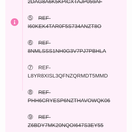
2DAG8A6K5KPICXTAJP059AF
⑤
REF-
I60KEK4TAR0F5S734ANZT8O
⑥
REF-
8NMLSSS1NH0G3V7PJ7PBHLA
⑦ REF-
L8YR8XISL3QFNZQRMDT5MMD
⑧
REF-
PHH6CRYESP6NZTHAVOWQK06
⑨
REF-
Z6BDY7MK20NQOI647S3EY55