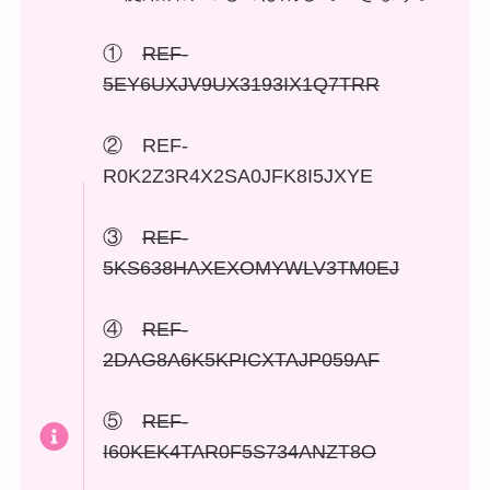
①
REF-
5EY6UXJV9UX3193IX1Q7TRR
② REF-
R0K2Z3R4X2SA0JFK8I5JXYE
③
REF-
5KS638HAXEXOMYWLV3TM0EJ
④
REF-
2DAG8A6K5KPICXTAJP059AF
⑤
REF-
I60KEK4TAR0F5S734ANZT8O