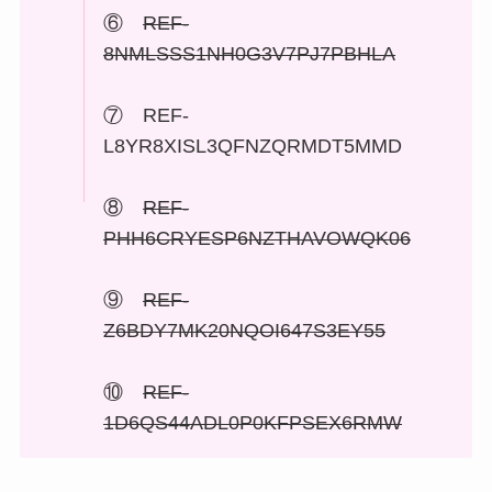
⑥
REF-
8NMLSSS1NH0G3V7PJ7PBHLA
⑦ REF-
L8YR8XISL3QFNZQRMDT5MMD
⑧
REF-
PHH6CRYESP6NZTHAVOWQK06
⑨
REF-
Z6BDY7MK20NQOI647S3EY55
⑩
REF-
1D6QS44ADL0P0KFPSEX6RMW