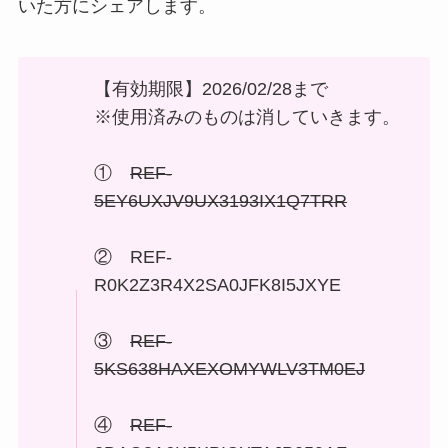
いた方にシェアします。
【有効期限】2026/02/28まで
※使用済みのものは消していきます。
①
REF-
5EY6UXJV9UX3193IX1Q7TRR
② REF-
R0K2Z3R4X2SA0JFK8I5JXYE
③
REF-
5KS638HAXEXOMYWLV3TM0EJ
④
REF-