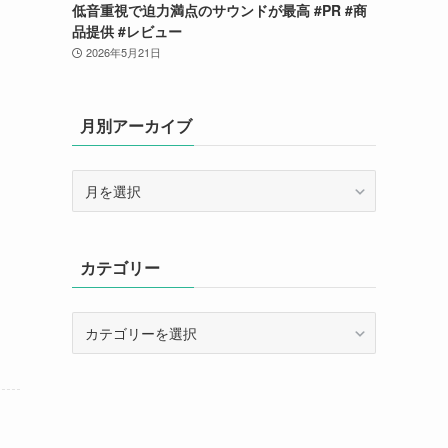
低音重視で迫力満点のサウンドが最高 #PR #商
品提供 #レビュー
2026年5月21日
月別アーカイブ
月
別
ア
ー
カテゴリー
カ
イ
ブ
カ
テ
ゴ
リ
ー