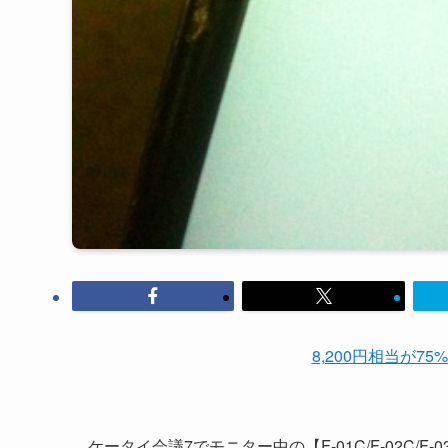
8,200円相当が75
ケータイ会議7でモニター中の【F-01C/F-02C/F