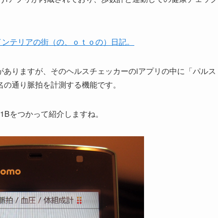
B:インテリアの街（の、ｏｔｏの）日記。
がありますが、そのヘルスチェッカーのiアプリの中に「パルス
名の通り脈拍を計測する機能です。
01Bをつかって紹介しますね。