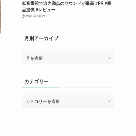
低音重視で迫力満点のサウンドが最高 #PR #商
品提供 #レビュー
2026年5月21日
月別アーカイブ
月
別
ア
ー
カテゴリー
カ
イ
ブ
カ
テ
ゴ
リ
ー