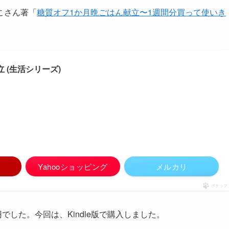
こさん著「
糖質オフ1か月晩ごはん献立〜1週間分買って使いき
 (生活シリーズ)
Yahooショッピング
メルカリ
ポチップ
44円でした。今回は、Kindle版で購入しました。