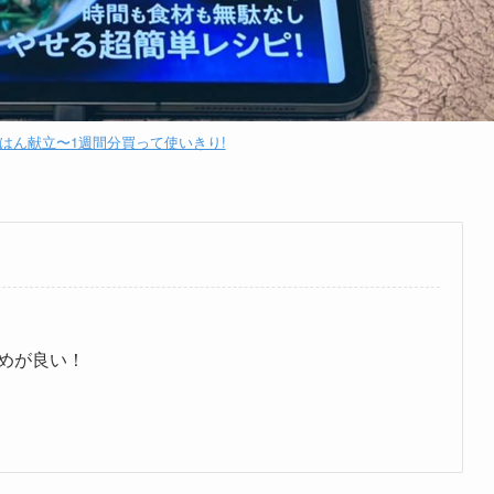
はん献立〜1週間分買って使いきり!
。
めが良い！