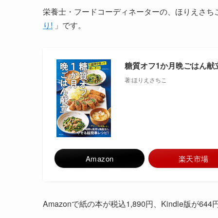
栄養士・フードコーディネーターの、ほりえさち
り!
」です。
糖質オフ1か月晩ごはん献立
著:ほりえさちこ
Amazon
楽天市場
Amazonで紙の本が税込1,890円、Kindle版が6