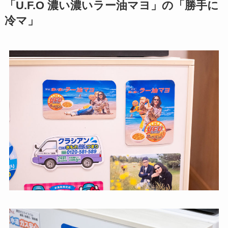
「U.F.O 濃い濃いラー油マヨ」の「勝手に
冷マ」