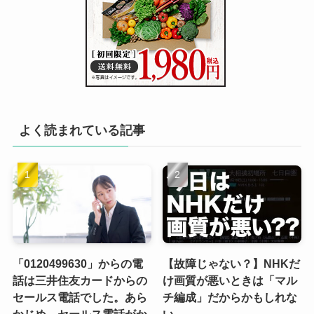
よく読まれている記事
「0120499630」からの電
【故障じゃない？】NHKだ
話は三井住友カードからの
け画質が悪いときは「マル
セールス電話でした。あら
チ編成」だからかもしれな
かじめ、セールス電話がか
い