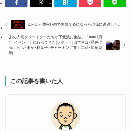
U.F.O.が墜落!?雨で無惨な姿になった現場に遭遇した…
あの人気クリエイターたちが下北沢に集結。「note1周
年 イベント」に行ってきた[レポート]山本さほ×星井七
億×小川たまか×林葉子×チャーミング井上二郎×加藤貞
顕
この記事を書いた人