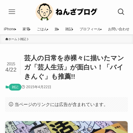
iPhone
家電
ごはん
旅
雑記
プロフィール
お問い合わせ
ホーム
雑記
芸人の日常を赤裸々に描いたマン
2015
ガ「芸人生活」が面白い！「バイ
4/22
きんぐ」も推薦!!
2015年4月22日
雑記
当ページのリンクには広告が含まれています。