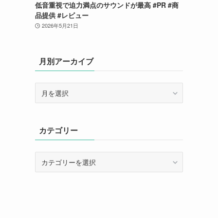
低音重視で迫力満点のサウンドが最高 #PR #商
品提供 #レビュー
2026年5月21日
月別アーカイブ
月
別
ア
ー
カテゴリー
カ
イ
ブ
カ
テ
ゴ
リ
ー