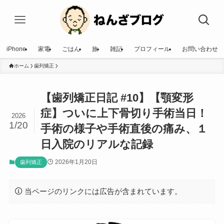
iPhone
家電
ごはん
旅
雑記
プロフィール
お問い合わせ
ホーム
歯列矯正
【歯列矯正日記 #10】【顎変形
症】ついに上下骨切り手術当日！
2026
1/20
手術の様子や手術直後の痛み、１
日入院のリアルな記録
2026年1月20日
歯列矯正
当ページのリンクには広告が含まれています。