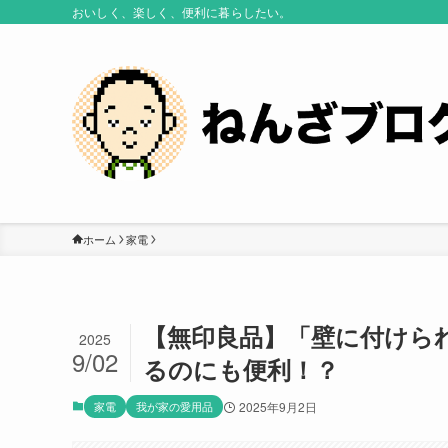
おいしく、楽しく、便利に暮らしたい。
ホーム
家電
【無印良品】「壁に付けら
2025
9/02
るのにも便利！？
家電
我が家の愛用品
2025年9月2日