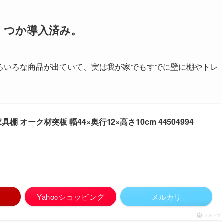
くつか導入済み。
ろいろな商品が出ていて、実は我が家でもすでに壁に棚やトレ
 オーク材突板 幅44×奥行12×高さ10cm 44504994
Yahooショッピング
メルカリ
ポチップ