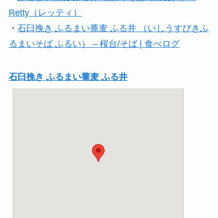
Retty（レッティ）
・
石臼挽き ふるまい蕎麦 ふる井 （いしうすびきふ
るまいそば ふるい） – 桜台/そば | 食べログ
石臼挽き ふるまい蕎麦 ふる井