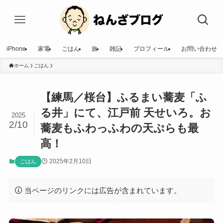
iPhone
家電
ごはん
旅
雑記
プロフィール
お問い合わせ
ホーム
ごはん
【練馬／桜台】ふるまい蕎麦「ふ
る井」にて、江戸前 天せいろ。お
2025
2/10
蕎麦もふわっふわの天ぷらも最
高！
2025年2月10日
ごはん
当ページのリンクには広告が含まれています。