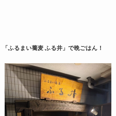
「ふるまい蕎麦 ふる井」で晩ごはん！