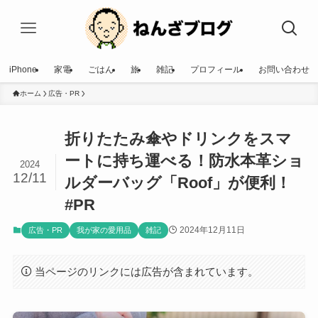
iPhone
家電
ごはん
旅
雑記
プロフィール
お問い合わせ
ホーム
広告・PR
折りたたみ傘やドリンクをスマ
ートに持ち運べる！防水本革ショ
2024
12/11
ルダーバッグ「Roof」が便利！
#PR
2024年12月11日
広告・PR
我が家の愛用品
雑記
当ページのリンクには広告が含まれています。