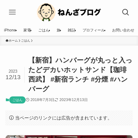
iPhone
家電
ごはん
旅
雑記
プロフィール
お問い合わせ
ホーム
ごはん
【新宿】ハンバーグが丸っと入っ
たどデカいホットサンド【珈琲
2023
12/13
西武】 #新宿ランチ #分煙 #ハン
バーグ
2018年7月3日
2023年12月13日
ごはん
当ページのリンクには広告が含まれています。