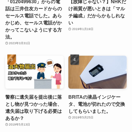
「0120499630」からの電
【故障じゃない？】NHKだ
話は三井住友カードからの
け画質が悪いときは「マル
セールス電話でした。あら
チ編成」だからかもしれな
かじめ、セールス電話がか
い
かってこないようにする方
2019年1月19日
法。
2023年3月31日
警察に遺失届を提出後に落
BRITAの液晶インジケー
とし物が見つかった場合、
タ、電池が切れたので交換
遺失届は取り下げる必要は
してもらいました。
あるか？
2019年5月25日
2019年5月13日