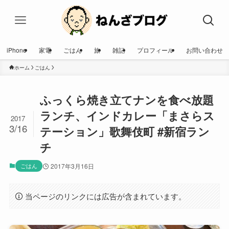
iPhone
家電
ごはん
旅
雑記
プロフィール
お問い合わせ
ホーム
ごはん
ふっくら焼き立てナンを食べ放題
ランチ、インドカレー「まさらス
2017
3/16
テーション」歌舞伎町 #新宿ラン
チ
ごはん
2017年3月16日
当ページのリンクには広告が含まれています。