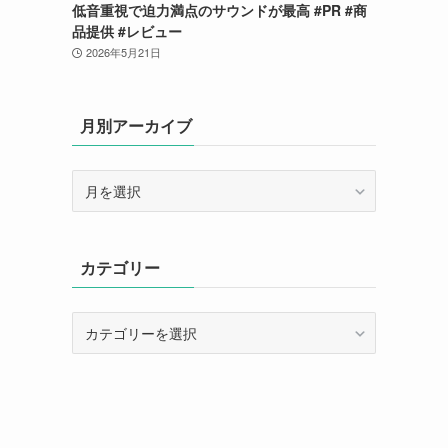
低音重視で迫力満点のサウンドが最高 #PR #商
品提供 #レビュー
2026年5月21日
月別アーカイブ
月
別
ア
ー
カテゴリー
カ
イ
ブ
カ
テ
ゴ
リ
ー