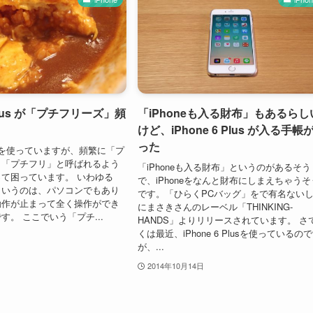
6 Plus が「プチフリーズ」頻
「iPhoneも入る財布」もあるらし
けど、iPhone 6 Plus が入る手帳
った
Plus を使っていますが、頻繁に「プ
、「プチフリ」と呼ばれるよう
「iPhoneも入る財布」というのがあるそう
て困っています。 いわゆる
で、iPhoneをなんと財布にしまえちゃうそ
というのは、パソコンでもあり
です。「ひらくPCバッグ」をで有名ない
動作が止まって全く操作ができ
にまさきさんのレーベル「THINKING-
す。 ここでいう「プチ...
HANDS」よりリリースされています。 さ
くは最近、iPhone 6 Plusを使っているの
が、...
2014年10月14日