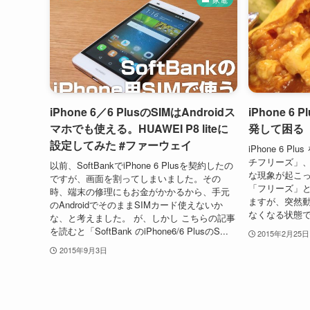
iPhone 6／6 PlusのSIMはAndroidス
iPhone 
マホでも使える。HUAWEI P8 liteに
発して困る
設定してみた #ファーウェイ
iPhone 6 
チフリーズ」
以前、SoftBankでiPhone 6 Plusを契約したの
な現象が起こっ
ですが、画面を割ってしまいました。その
「フリーズ」
時、端末の修理にもお金がかかるから、手元
ますが、突然
のAndroidでそのままSIMカード使えないか
なくなる状態で
な、と考えました。 が、しかし こちらの記事
を読むと「SoftBank のiPhone6/6 PlusのS...
2015年2月25日
2015年9月3日