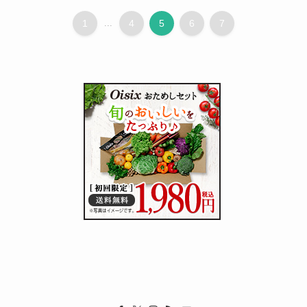
1
...
4
5
6
7