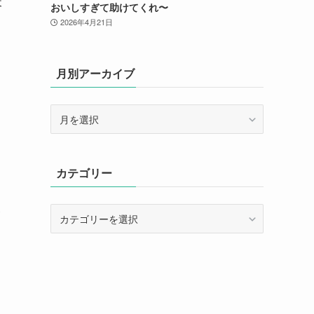
天
おいしすぎて助けてくれ〜
2026年4月21日
月別アーカイブ
月
別
ア
ー
カテゴリー
カ
イ
ブ
カ
テ
ゴ
リ
ー