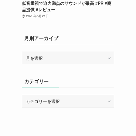
低音重視で迫力満点のサウンドが最高 #PR #商
品提供 #レビュー
2026年5月21日
月別アーカイブ
月
別
ア
ー
カテゴリー
カ
イ
ブ
カ
テ
ゴ
リ
ー