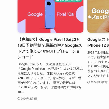
【先着5名】Google Pixel 10aは2月
Google 
18日予約開始？最新の噂とGoogleス
iPhone 1
トアで使える10%OFFプロモーショ
2024年2月8日
ンコード
アで、新生活
す。 このキャ
Google Pixel シリーズの廉価版モデル、
112,900円(税込)
「Google Pixel 10a」の登場がいよいよ秒読み
引きの89,90
段階に入りました。 米国 Google の公式
クレジットがも
YouTube チャンネルで、意味深なティザー動
画が公開されています。 動画の最後には
2024年2月27日
「2.18.26」の日付が。 米国時間で2026年2月
18...
2026年2月8日