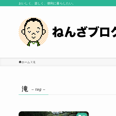
おいしく、楽しく、便利に暮らしたい。
ホーム
滝
滝
– tag –
旅