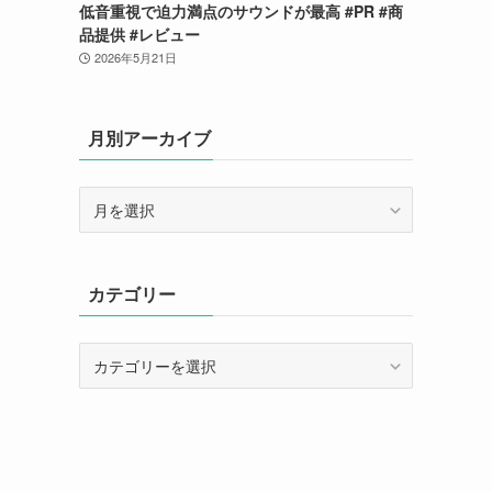
低音重視で迫力満点のサウンドが最高 #PR #商
品提供 #レビュー
2026年5月21日
月別アーカイブ
月
別
ア
ー
カテゴリー
カ
イ
ブ
カ
テ
ゴ
リ
ー