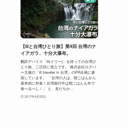
【iliと台湾ひとり旅】第4回 台湾のナ
イアガラ、十分大瀑布。
翻訳デバイス「ili(イリー)」を持っての台湾ひ
とり旅、二日目に突入です。 株式会社ログバ
ー主催の「ili traveler in 台湾」のPR企画に参
加しています。 「台湾の人は、朝ごはんから
基本的に外食！台湾旅行中は朝ごはんも外で
食べるべし！」 と、友だちか...
2017年4月25日