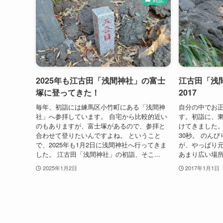
2025年も江古田「浅間神社」の富士
江古田「浅
塚に登ってきた！
2017
毎年、初詣には練馬区小竹町にある「浅間神
自分の中でお
社」へ参拝しています。 自宅から比較的近い
す。初詣に、
のもありますが、富士塚があるので、参拝と
けてきました。
合わせて登りたいんですよね。 ということ
30秒。 のん
で、2025年も1月2日に浅間神社へ行ってきま
が、やっぱり
した。 江古田「浅間神社」の初詣、そこ...
あまり広い場所
2025年1月2日
2017年1月1日