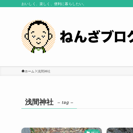
おいしく、楽しく、便利に暮らしたい。
ホーム
浅間神社
浅間神社
– tag –
雑記